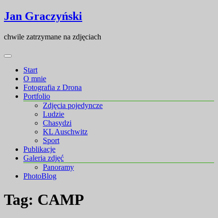
Skip
Skip
Jan Graczyński
to
to
content
content
chwile zatrzymane na zdjęciach
Start
O mnie
Fotografia z Drona
Portfolio
Zdjęcia pojedyncze
Ludzie
Chasydzi
KL Auschwitz
Sport
Publikacje
Galeria zdjęć
Panoramy
PhotoBlog
Tag:
CAMP