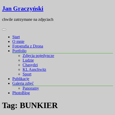
Skip
Skip
Jan Graczyński
to
to
content
content
chwile zatrzymane na zdjęciach
Start
O mnie
Fotografia z Drona
Portfolio
Zdjęcia pojedyncze
Ludzie
Chasydzi
KL Auschwitz
Sport
Publikacje
Galeria zdjęć
Panoramy
PhotoBlog
Tag:
BUNKIER