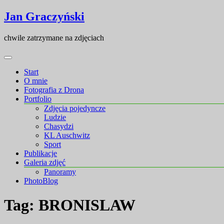
Skip
Skip
Jan Graczyński
to
to
content
content
chwile zatrzymane na zdjęciach
Start
O mnie
Fotografia z Drona
Portfolio
Zdjęcia pojedyncze
Ludzie
Chasydzi
KL Auschwitz
Sport
Publikacje
Galeria zdjęć
Panoramy
PhotoBlog
Tag:
BRONISLAW