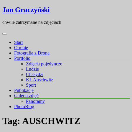
Skip
Skip
Jan Graczyński
to
to
content
content
chwile zatrzymane na zdjęciach
Start
O mnie
Fotografia z Drona
Portfolio
Zdjęcia pojedyncze
Ludzie
Chasydzi
KL Auschwitz
Sport
Publikacje
Galeria zdjęć
Panoramy
PhotoBlog
Tag:
AUSCHWITZ