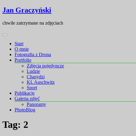
Skip
Skip
Jan Graczyński
to
to
content
content
chwile zatrzymane na zdjęciach
Start
O mnie
Fotografia z Drona
Portfolio
Zdjęcia pojedyncze
Ludzie
Chasydzi
KL Auschwitz
Sport
Publikacje
Galeria zdjęć
Panoramy
PhotoBlog
Tag:
2