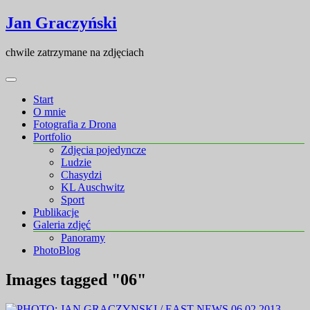
Skip
Skip
Jan Graczyński
to
to
content
content
chwile zatrzymane na zdjęciach
Start
O mnie
Fotografia z Drona
Portfolio
Zdjęcia pojedyncze
Ludzie
Chasydzi
KL Auschwitz
Sport
Publikacje
Galeria zdjęć
Panoramy
PhotoBlog
Images tagged "06"