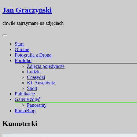
Skip
Skip
Jan Graczyński
to
to
content
content
chwile zatrzymane na zdjęciach
Start
O mnie
Fotografia z Drona
Portfolio
Zdjęcia pojedyncze
Ludzie
Chasydzi
KL Auschwitz
Sport
Publikacje
Galeria zdjęć
Panoramy
PhotoBlog
Kumoterki