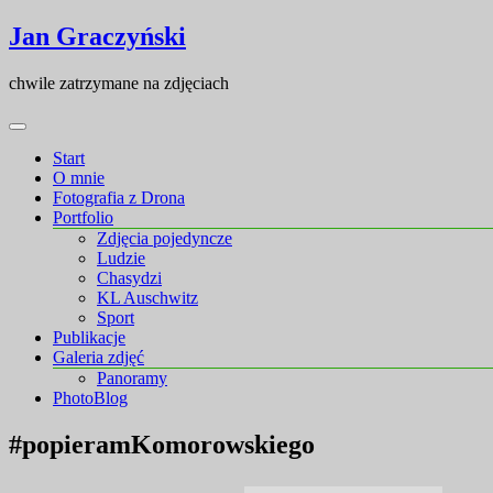
Skip
Skip
Jan Graczyński
to
to
content
content
chwile zatrzymane na zdjęciach
Start
O mnie
Fotografia z Drona
Portfolio
Zdjęcia pojedyncze
Ludzie
Chasydzi
KL Auschwitz
Sport
Publikacje
Galeria zdjęć
Panoramy
PhotoBlog
#popieramKomorowskiego