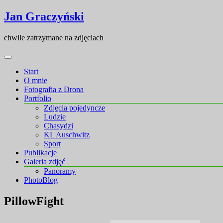
Skip
Skip
Jan Graczyński
to
to
content
content
chwile zatrzymane na zdjęciach
Start
O mnie
Fotografia z Drona
Portfolio
Zdjęcia pojedyncze
Ludzie
Chasydzi
KL Auschwitz
Sport
Publikacje
Galeria zdjęć
Panoramy
PhotoBlog
PillowFight