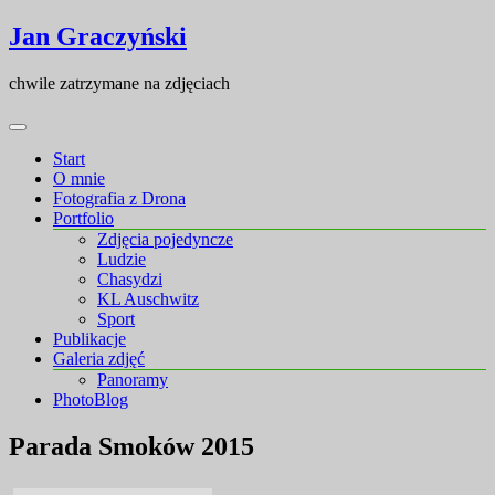
Skip
Skip
Jan Graczyński
to
to
content
content
chwile zatrzymane na zdjęciach
Start
O mnie
Fotografia z Drona
Portfolio
Zdjęcia pojedyncze
Ludzie
Chasydzi
KL Auschwitz
Sport
Publikacje
Galeria zdjęć
Panoramy
PhotoBlog
Parada Smoków 2015