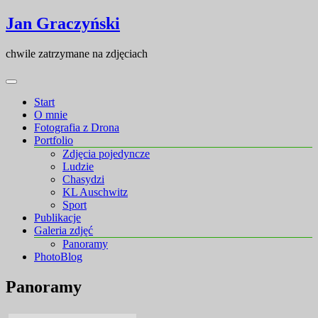
Skip
Skip
Jan Graczyński
to
to
content
content
chwile zatrzymane na zdjęciach
Start
O mnie
Fotografia z Drona
Portfolio
Zdjęcia pojedyncze
Ludzie
Chasydzi
KL Auschwitz
Sport
Publikacje
Galeria zdjęć
Panoramy
PhotoBlog
Panoramy