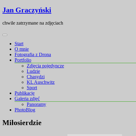
Skip
Skip
Jan Graczyński
to
to
content
content
chwile zatrzymane na zdjęciach
Start
O mnie
Fotografia z Drona
Portfolio
Zdjęcia pojedyncze
Ludzie
Chasydzi
KL Auschwitz
Sport
Publikacje
Galeria zdjęć
Panoramy
PhotoBlog
Miłosierdzie