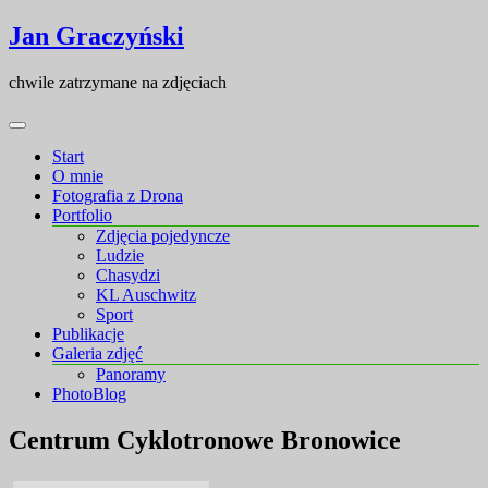
Skip
Skip
Jan Graczyński
to
to
content
content
chwile zatrzymane na zdjęciach
Start
O mnie
Fotografia z Drona
Portfolio
Zdjęcia pojedyncze
Ludzie
Chasydzi
KL Auschwitz
Sport
Publikacje
Galeria zdjęć
Panoramy
PhotoBlog
Centrum Cyklotronowe Bronowice