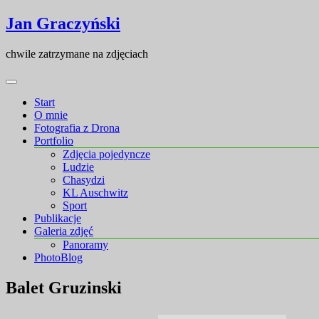
Skip
Skip
Jan Graczyński
to
to
content
content
chwile zatrzymane na zdjęciach
Start
O mnie
Fotografia z Drona
Portfolio
Zdjęcia pojedyncze
Ludzie
Chasydzi
KL Auschwitz
Sport
Publikacje
Galeria zdjęć
Panoramy
PhotoBlog
Balet Gruzinski