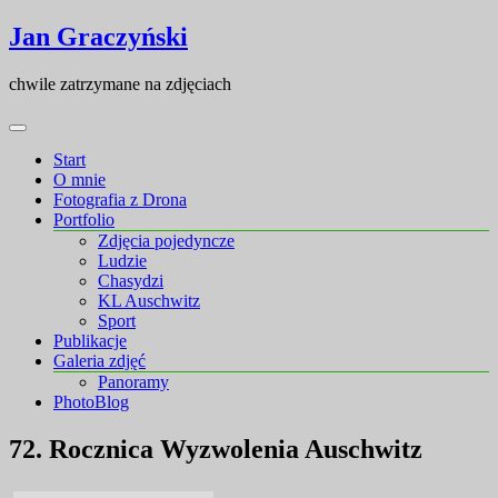
Skip
Skip
Jan Graczyński
to
to
content
content
chwile zatrzymane na zdjęciach
Start
O mnie
Fotografia z Drona
Portfolio
Zdjęcia pojedyncze
Ludzie
Chasydzi
KL Auschwitz
Sport
Publikacje
Galeria zdjęć
Panoramy
PhotoBlog
72. Rocznica Wyzwolenia Auschwitz