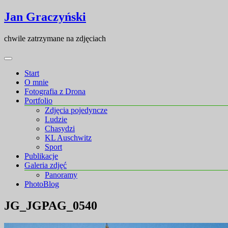
Skip
Skip
Jan Graczyński
to
to
content
content
chwile zatrzymane na zdjęciach
Start
O mnie
Fotografia z Drona
Portfolio
Zdjęcia pojedyncze
Ludzie
Chasydzi
KL Auschwitz
Sport
Publikacje
Galeria zdjęć
Panoramy
PhotoBlog
JG_JGPAG_0540