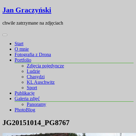
Skip
Skip
Jan Graczyński
to
to
content
content
chwile zatrzymane na zdjęciach
Start
O mnie
Fotografia z Drona
Portfolio
Zdjęcia pojedyncze
Ludzie
Chasydzi
KL Auschwitz
Sport
Publikacje
Galeria zdjęć
Panoramy
PhotoBlog
JG20151014_PG8767