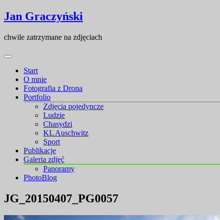
Skip
Skip
Jan Graczyński
to
to
content
content
chwile zatrzymane na zdjęciach
Start
O mnie
Fotografia z Drona
Portfolio
Zdjęcia pojedyncze
Ludzie
Chasydzi
KL Auschwitz
Sport
Publikacje
Galeria zdjęć
Panoramy
PhotoBlog
JG_20150407_PG0057