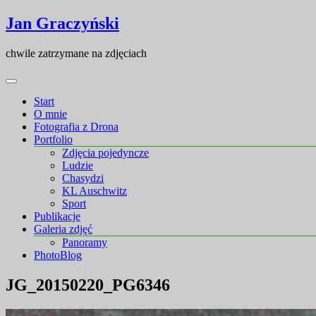
Skip
Skip
Jan Graczyński
to
to
content
content
chwile zatrzymane na zdjęciach
Start
O mnie
Fotografia z Drona
Portfolio
Zdjęcia pojedyncze
Ludzie
Chasydzi
KL Auschwitz
Sport
Publikacje
Galeria zdjęć
Panoramy
PhotoBlog
JG_20150220_PG6346