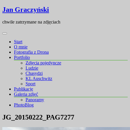
Skip
Skip
Jan Graczyński
to
to
content
content
chwile zatrzymane na zdjęciach
Start
O mnie
Fotografia z Drona
Portfolio
Zdjęcia pojedyncze
Ludzie
Chasydzi
KL Auschwitz
Sport
Publikacje
Galeria zdjęć
Panoramy
PhotoBlog
JG_20150222_PAG7277