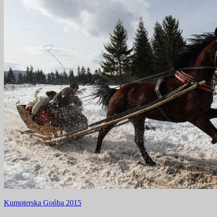
Nawigacja
Kumoterska Gońba 2015